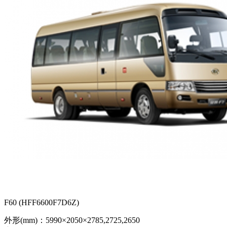
F60 (HFF6600F7D6Z)
外形(mm)：5990×2050×2785,2725,2650