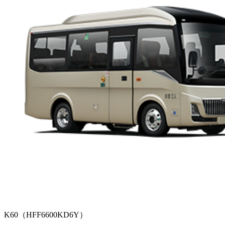
K60（HFF6600KD6Y）