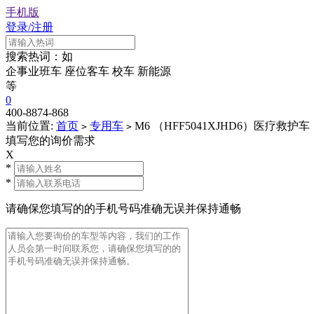
手机版
登录/注册
搜索热词：如
企事业班车
座位客车
校车
新能源
等
0
400-8874-868
当前位置:
首页
专用车
M6 （HFF5041XJHD6）医疗救护车
>
>
填写您的询价需求
X
*
*
请确保您填写的的手机号码准确无误并保持通畅